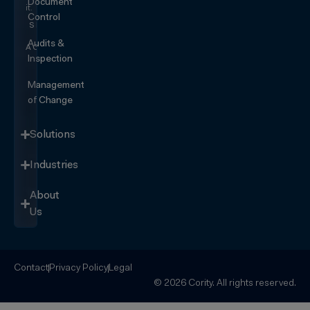
Document
it.
Control
SEE IT
IN
Audits &
ACTION
Inspection
Management
of Change
Solutions
Industries
About
Us
Contact
Privacy Policy
Legal
© 2026 Cority. All rights reserved.