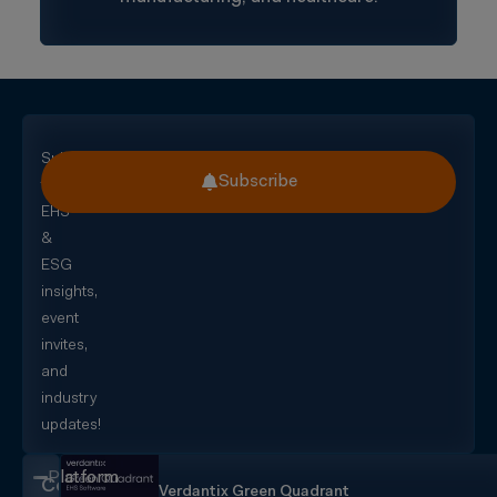
Subscribe
Subscribe
for
EHS
&
ESG
insights,
event
invites,
and
industry
updates!
Platform
CorityOne
Verdantix Green Quadrant